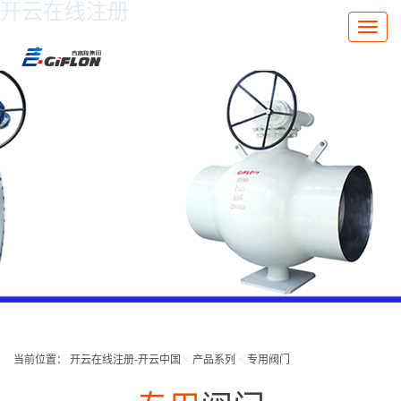
开云在线注册
Toggle
naviga
当前位置：
开云在线注册-开云中国
<
产品系列
<
专用阀门