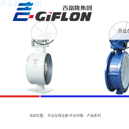
开云在线注册
开云
当前位置：
开云在线注册-开云中国
<
产品系列